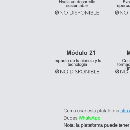
Hacía un desarrollo
Evo
sustentable
repercu
🚫NO DISPONIBLE
🚫NO 
Mó
dulo 21
Impacto de la ciencia y la
Com
tecnología
formac
(I
🚫NO DISPONIBLE
🚫NO 
Como usar esta plataforma
clic
Dudas
WhatsApp
Nota: la plataforma puede tener