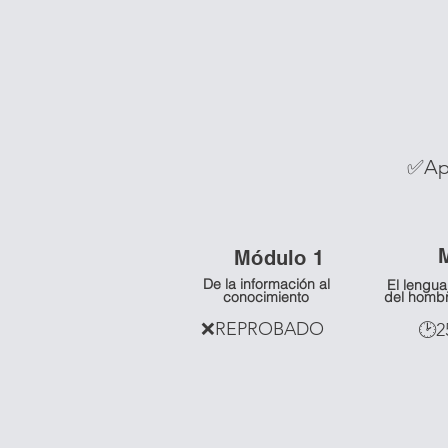
✅Ap
Módulo 1
De la información al
El lengua
conocimiento
del homb
❌REPROBADO
🕑2