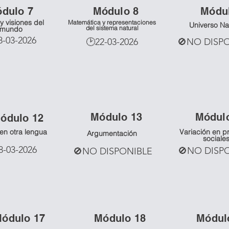
ó
dulo 7
Mó
dulo 8
Mó
du
y visiones del
Matemática y representaciones
Universo Na
del sistema natural
mundo
8-03-2026
🕑22-03-2026
🚫NO DISP
Mó
dulo 13
Mó
dul
ó
dulo 12
 en otra lengua
Variación en p
Argumentación
sociale
8-03-2026
🚫NO DISP
🚫NO DISPONIBLE
Mó
dulo 17
Mó
dulo 18
Mó
dul