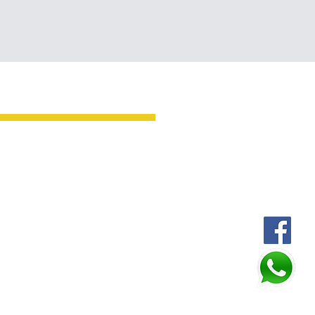
Oficina Huixtla
AV. CENTRAL SUR 35
ALLE ALLENDE Y BELISARIO
INGUEZ, CENTRO, HUIXTLA
TELÉFONOS:
964 642 0807
962 462 8486
ador: Constelación del diseño