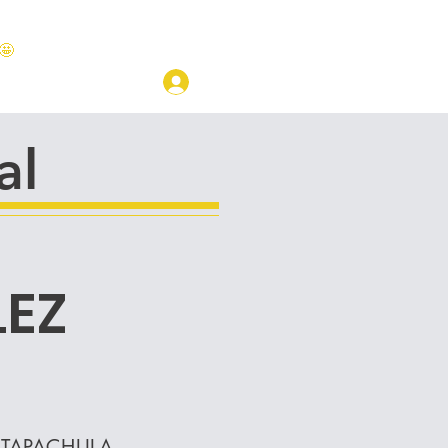
🤩
LOGIN
CAMPUS
al
EZ
TAPACHULA