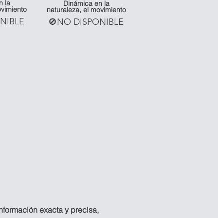
n la
Dinámica en la
ovimiento
naturaleza, el movimiento
NIBLE
🚫NO DISPONIBLE
información exacta y precisa,