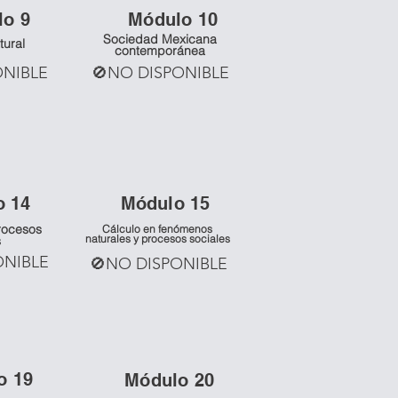
lo 9
Mó
dulo 10
Sociedad Mexicana
tural
contemporánea
ONIBLE
🚫NO DISPONIBLE
o 14
Mó
dulo 15
rocesos
Cálculo en fenómenos
naturales y procesos sociales
s
ONIBLE
🚫NO DISPONIBLE
o 19
Mó
dulo 20