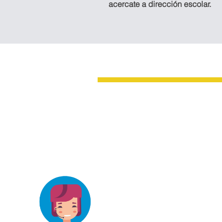
acercate a dirección escolar.
Oficina Tapachula
3a. AVENIDA SUR No. 32 ENTRE 4
ORIENTE COL. CENTRO, TAPAC
CHIAPAS, MÉXICO.
elizab_3@hotmail.com
Teléfonos:
962 211 1741
CONTACTANOS
625 2333
2026© Instituto Guadalupe Victo