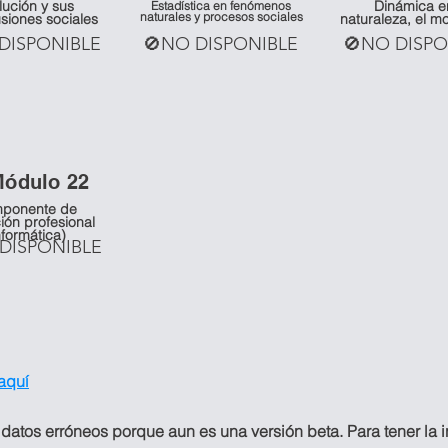
lución y sus
Dinámica e
Estadística en fenómenos
naturales y procesos sociales
siones sociales
naturaleza, el m
DISPONIBLE
🚫NO DISPONIBLE
🚫NO DISPO
Mó
dulo 22
ponente de
ión profesional
nformática)
DISPONIBLE
 aquí
 datos erróneos porque aun es una versión beta. Para tener la 