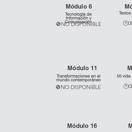
Mó
dulo 6
M
Textos 
Tecnología de
Información y
Comunicación
🕑0
🚫NO DISPONIBLE
Mó
dulo 11
M
Transformaciones en el
Mi vida
mundo contemporáneo
🕑0
🚫NO DISPONIBLE
Mó
dulo 16