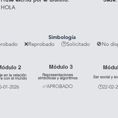
HOLA
Simbología
robado ❌Reprobado
🕑Solicitado 🚫No dis
Mó
dulo 3
Mó
dulo 2
Mó
du
Representaciones
je en la relación
Ser social y s
simbólicas y algoritmos
re con el mundo
✅APROBADO
5-01-2026
🕑22-02-