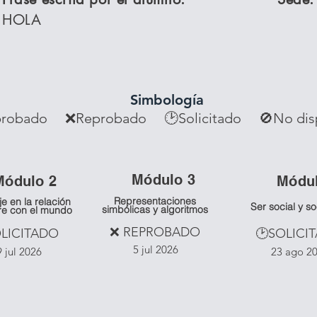
HOLA
Simbología
robado ❌Reprobado
🕑Solicitado 🚫No dis
Mó
dulo 3
Mó
dulo 2
Mó
du
Representaciones
je en la relación
Ser social y s
simbólicas y algoritmos
re con el mundo
❌ REPROBADO
OLICITADO
🕑SOLICI
5 jul 2026
9 jul 2026
23 ago 2