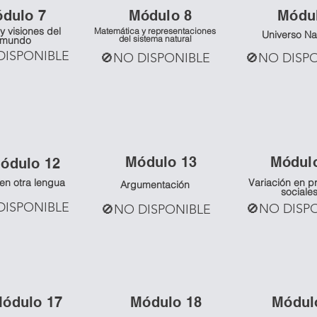
ó
dulo 7
Mó
dulo 8
Mó
du
y visiones del
Matemática y representaciones
Universo Na
del sistema natural
mundo
DISPONIBLE
🚫NO DISPONIBLE
🚫NO DISP
Mó
dulo 13
Mó
dul
ó
dulo 12
 en otra lengua
Variación en p
Argumentación
sociale
DISPONIBLE
🚫NO DISP
🚫NO DISPONIBLE
Mó
dulo 17
Mó
dulo 18
Mó
dul