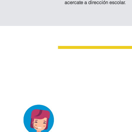
acercate a dirección escolar.
Oficina Tapachula
3a. AVENIDA SUR No. 32 ENTRE 4
ORIENTE COL. CENTRO, TAPAC
CHIAPAS, MÉXICO.
elizab_3@hotmail.com
Teléfonos:
962 211 1741
CONTACTANOS
625 2333
2026© Instituto Guadalupe Victo