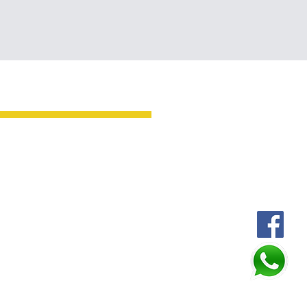
Oficina Huixtla
AV. CENTRAL SUR 35
ALLE ALLENDE Y BELISARIO
INGUEZ, CENTRO, HUIXTLA
TELÉFONOS:
964 642 0807
962 462 8486
ador: Constelación del diseño