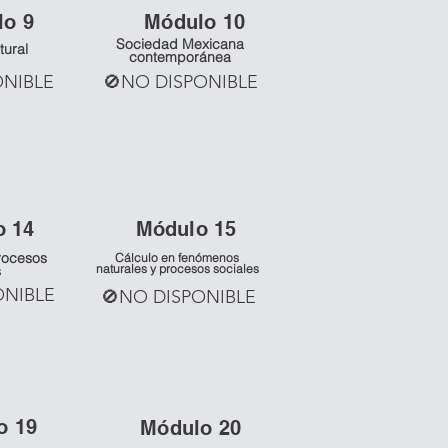
lo 9
Mó
dulo 10
Sociedad Mexicana
tural
contemporánea
ONIBLE
🚫NO DISPONIBLE
o 14
Mó
dulo 15
rocesos
Cálculo en fenómenos
naturales y procesos sociales
s
ONIBLE
🚫NO DISPONIBLE
o 19
Mó
dulo 20