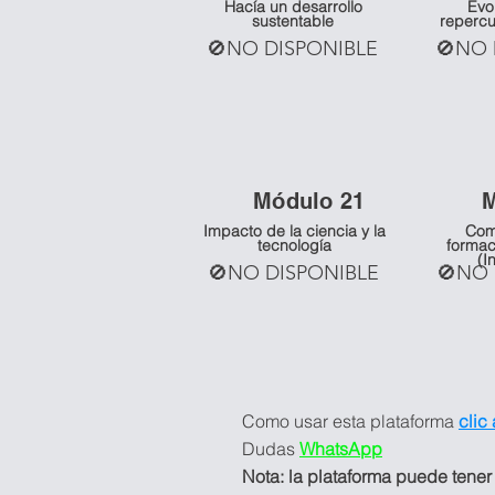
Hacía un desarrollo
Evo
sustentable
repercu
🚫NO DISPONIBLE
🚫NO 
Mó
dulo 21
Impacto de la ciencia y la
Com
tecnología
formac
(I
🚫NO DISPONIBLE
🚫NO 
Como usar esta plataforma
clic
Dudas
WhatsApp
Nota: la plataforma puede tener