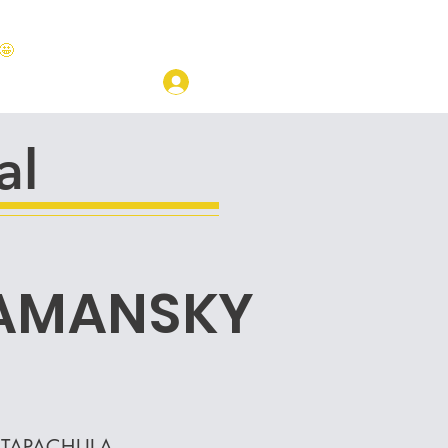
🤩
LOGIN
CAMPUS
al
 SAMANSKY
TAPACHULA