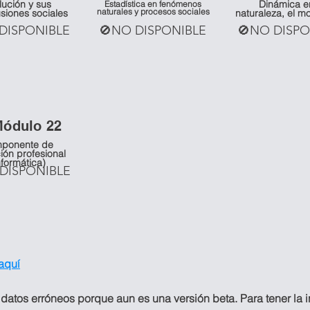
lución y sus
Dinámica e
Estadística en fenómenos
naturales y procesos sociales
siones sociales
naturaleza, el m
DISPONIBLE
🚫NO DISPONIBLE
🚫NO DISPO
Mó
dulo 22
ponente de
ión profesional
nformática)
DISPONIBLE
 aquí
 datos erróneos porque aun es una versión beta. Para tener la 