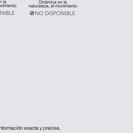
n la
Dinámica en la
ovimiento
naturaleza, el movimiento
NIBLE
🚫NO DISPONIBLE
información exacta y precisa,