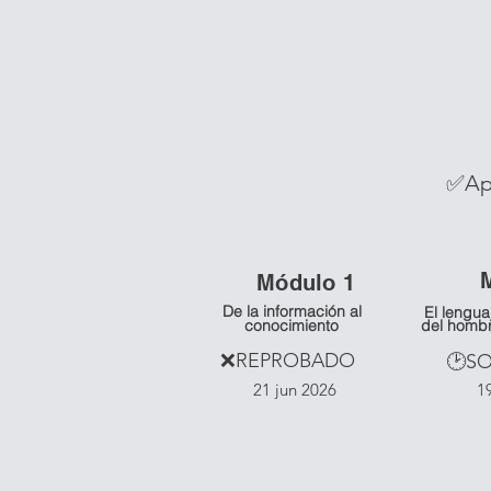
✅Ap
Módulo 1
De la información al
El lengua
conocimiento
del homb
❌REPROBADO
🕑S
21 jun 2026
1