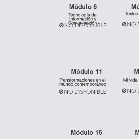
Mó
dulo 6
M
Textos 
Tecnología de
Información y
Comunicación
🚫NO 
🚫NO DISPONIBLE
Mó
dulo 11
M
Transformaciones en el
Mi vida
mundo contemporáneo
🚫NO 
🚫NO DISPONIBLE
Mó
dulo 16