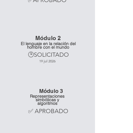
✅APROBADO
Mó
dulo 2
El lenguaje en la relación del
hombre con el mundo
🕑SOLICITADO
19 jul 2026
Mó
dulo 3
Representaciones
simbólicas y
algoritmos
✅ APROBADO