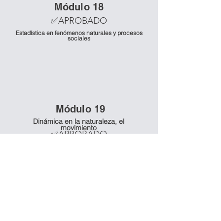
Mó
dulo 18
✅APROBADO
Estadística en fenómenos naturales y procesos
sociales
Mó
dulo 19
Dinámica en la naturaleza, el
movimiento
✅APROBADO
Mó
dulo 20