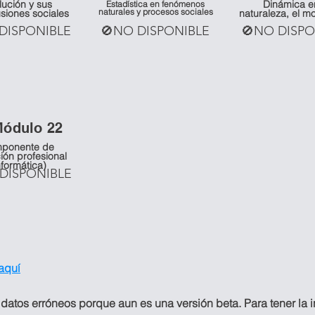
lución y sus
Dinámica e
Estadística en fenómenos
naturales y procesos sociales
siones sociales
naturaleza, el m
DISPONIBLE
🚫NO DISPONIBLE
🚫NO DISPO
Mó
dulo 22
ponente de
ión profesional
nformática)
DISPONIBLE
 aquí
 datos erróneos porque aun es una versión beta. Para tener la 