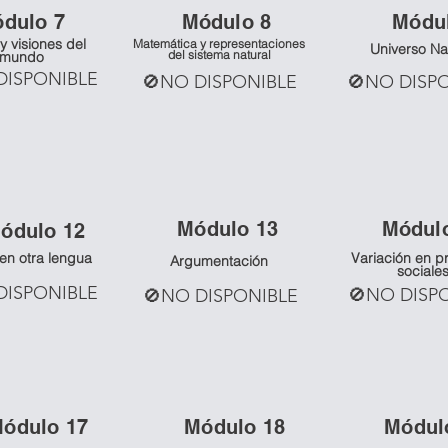
ó
dulo 7
Mó
dulo 8
Mó
du
y visiones del
Matemática y representaciones
Universo Na
del sistema natural
mundo
DISPONIBLE
🚫NO DISPONIBLE
🚫NO DISP
Mó
dulo 13
Mó
dul
ó
dulo 12
 en otra lengua
Variación en p
Argumentación
sociale
DISPONIBLE
🚫NO DISP
🚫NO DISPONIBLE
Mó
dulo 17
Mó
dulo 18
Mó
dul