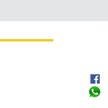
Oficina Huixtla
AV. CENTRAL SUR 35
ALLE ALLENDE Y BELISARIO
INGUEZ, CENTRO, HUIXTLA
TELÉFONOS:
964 642 0807
962 462 8486
ador: Constelación del diseño