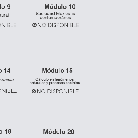
lo 9
Mó
dulo 10
Sociedad Mexicana
tural
contemporánea
ONIBLE
🚫NO DISPONIBLE
o 14
Mó
dulo 15
rocesos
Cálculo en fenómenos
naturales y procesos sociales
s
ONIBLE
🚫NO DISPONIBLE
o 19
Mó
dulo 20