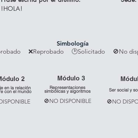
!HOLA!
Simbología
robado ❌Reprobado
🕑Solicitado 🚫No dis
Mó
dulo 3
Mó
dulo 2
Mó
du
Representaciones
je en la relación
Ser social y s
simbólicas y algoritmos
re con el mundo
🚫NO DISPONIBLE
DISPONIBLE
🚫NO DISP