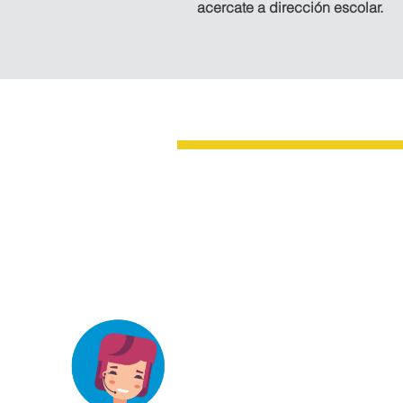
acercate a dirección escolar.
Oficina Tapachula
3a. AVENIDA SUR No. 32 ENTRE 4
ORIENTE COL. CENTRO, TAPAC
CHIAPAS, MÉXICO.
elizab_3@hotmail.com
Teléfonos:
962 211 1741
CONTACTANOS
625 2333
2026© Instituto Guadalupe Victo