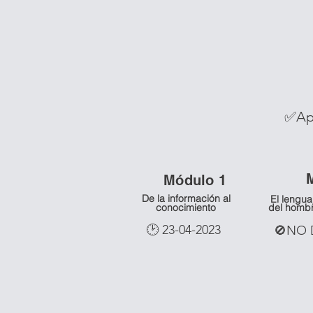
✅Ap
Módulo 1
De la información al
El lengua
conocimiento
del homb
🕑 23-04-2023
🚫NO 