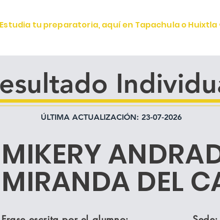
Estudia tu preparatoria, aquí en Tapachula o Huixtla 
OFERTA EDUCATIVA
ALUMNOS
CONOCE IGV
esultado Individu
ÚLTIMA ACTUALIZACIÓN: 23-07-2026
MIKERY ANDRA
MIRANDA DEL 
Frase escrita por el alumno:
Sede: