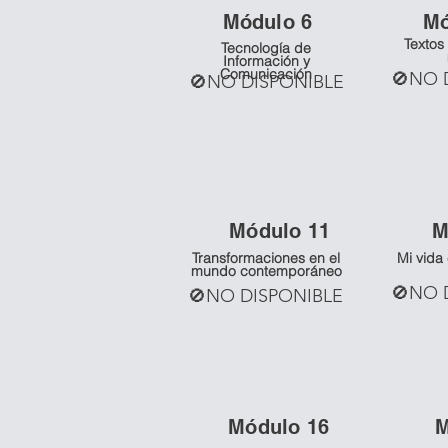
Mó
dulo 6
M
Textos 
Tecnología de
Información y
Comunicación
🚫NO 
🚫NO DISPONIBLE
Mó
dulo 11
M
Transformaciones en el
Mi vida
mundo contemporáneo
🚫NO 
🚫NO DISPONIBLE
Mó
dulo 16