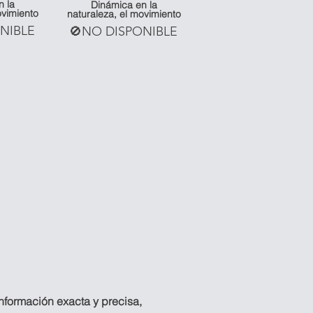
n la
Dinámica en la
ovimiento
naturaleza, el movimiento
NIBLE
🚫NO DISPONIBLE
información exacta y precisa,