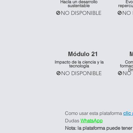
Hacía un desarrollo
Evo
sustentable
repercu
🚫NO DISPONIBLE
🚫NO 
Mó
dulo 21
Impacto de la ciencia y la
Com
tecnología
formac
(I
🚫NO DISPONIBLE
🚫NO 
Como usar esta plataforma
clic
Dudas
WhatsApp
Nota: la plataforma puede tener