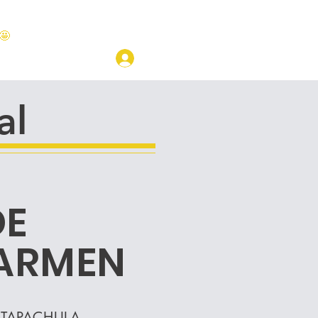
🤩
LOGIN
CAMPUS
al
DE
CARMEN
TAPACHULA