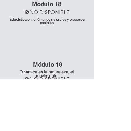
Mó
dulo 18
🚫NO DISPONIBLE
Estadística en fenómenos naturales y procesos
sociales
Mó
dulo 19
Dinámica en la naturaleza, el
movimiento
🚫NO DISPONIBLE
Mó
dulo 20