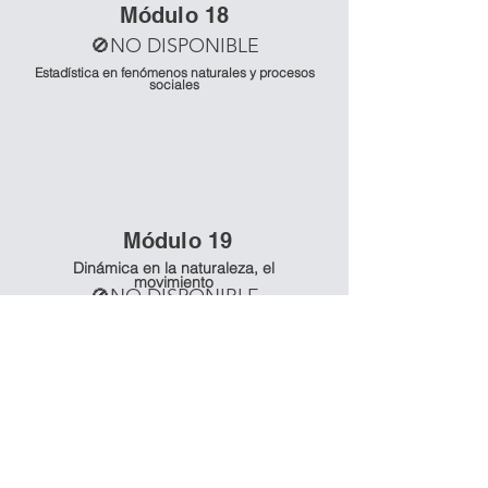
Mó
dulo 18
🚫NO DISPONIBLE
Estadística en fenómenos naturales y procesos
sociales
Mó
dulo 19
Dinámica en la naturaleza, el
movimiento
🚫NO DISPONIBLE
Mó
dulo 20