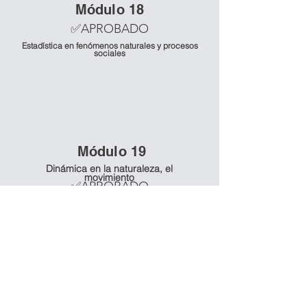
Mó
dulo 18
✅APROBADO
Estadística en fenómenos naturales y procesos
sociales
Mó
dulo 19
Dinámica en la naturaleza, el
movimiento
✅APROBADO
Mó
dulo 20