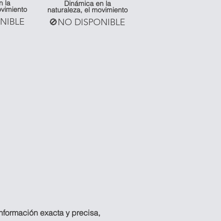
n la
Dinámica en la
ovimiento
naturaleza, el movimiento
NIBLE
🚫NO DISPONIBLE
información exacta y precisa,