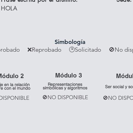
HOLA
Simbología
robado ❌Reprobado
🕑Solicitado 🚫No dis
Mó
dulo 3
Mó
dulo 2
Mó
du
Representaciones
je en la relación
Ser social y s
simbólicas y algoritmos
re con el mundo
🚫NO DISPONIBLE
DISPONIBLE
🚫NO DISP