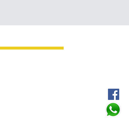
Oficina Huixtla
AV. CENTRAL SUR 35
ALLE ALLENDE Y BELISARIO
INGUEZ, CENTRO, HUIXTLA
TELÉFONOS:
964 642 0807
962 462 8486
ador: Constelación del diseño