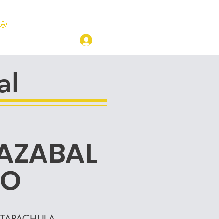
🤩
LOGIN
CAMPUS
al
AZABAL
IO
TAPACHULA