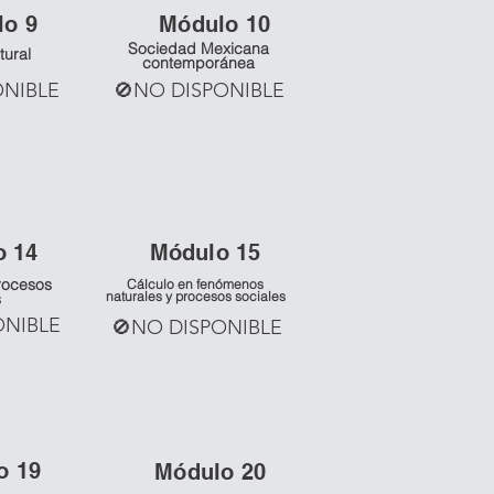
lo 9
Mó
dulo 10
Sociedad Mexicana
tural
contemporánea
ONIBLE
🚫NO DISPONIBLE
o 14
Mó
dulo 15
rocesos
Cálculo en fenómenos
naturales y procesos sociales
s
ONIBLE
🚫NO DISPONIBLE
o 19
Mó
dulo 20