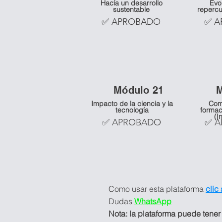
Hacía un desarrollo
Evo
sustentable
repercu
✅ APROBADO
✅ A
Mó
dulo 21
Impacto de la ciencia y la
Com
tecnología
formac
(I
✅ APROBADO
✅ 
Como usar esta plataforma
clic
Dudas
WhatsApp
Nota: la plataforma puede tener