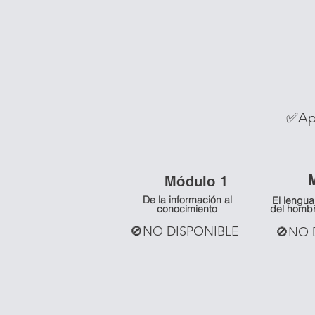
✅Ap
Módulo 1
De la información al
El lengua
conocimiento
del homb
🚫NO DISPONIBLE
🚫NO 