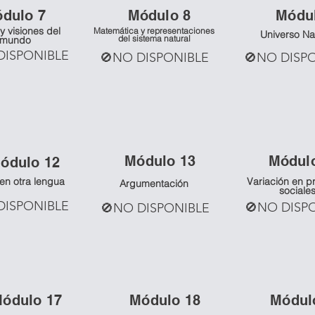
ó
dulo 7
Mó
dulo 8
Mó
du
y visiones del
Matemática y representaciones
Universo Na
del sistema natural
mundo
DISPONIBLE
🚫NO DISPONIBLE
🚫NO DISP
Mó
dulo 13
Mó
dul
ó
dulo 12
 en otra lengua
Variación en p
Argumentación
sociale
DISPONIBLE
🚫NO DISP
🚫NO DISPONIBLE
Mó
dulo 17
Mó
dulo 18
Mó
dul