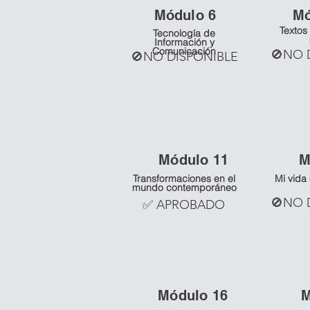
Mó
dulo 6
M
Textos 
Tecnología de
Información y
Comunicación
🚫NO 
🚫NO DISPONIBLE
Mó
dulo 11
M
Transformaciones en el
Mi vida
mundo contemporáneo
🚫NO 
✅ APROBADO
Mó
dulo 16