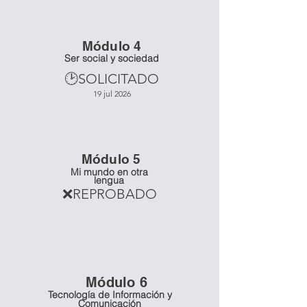
Mó
dulo 4
Ser social y sociedad
🕑SOLICITADO
19 jul 2026
Mó
dulo 5
Mi mundo en otra
lengua
❌REPROBADO
Mó
dulo 6
Tecnología de Información y
Comunicación