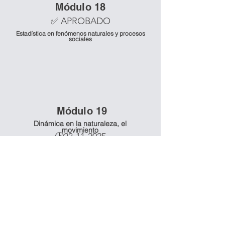
Mó
dulo 18
✅ APROBADO
Estadística en fenómenos naturales y procesos
sociales
Mó
dulo 19
Dinámica en la naturaleza, el
movimiento
🕑23-11-2025
Mó
dulo 20