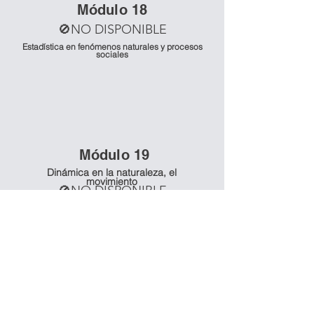
Mó
dulo 18
🚫NO DISPONIBLE
Estadística en fenómenos naturales y procesos
sociales
Mó
dulo 19
Dinámica en la naturaleza, el
movimiento
🚫NO DISPONIBLE
Mó
dulo 20