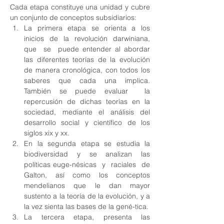
Cada etapa constituye una unidad y cubre 
un conjunto de conceptos subsidiarios:
La  primera  etapa  se  orienta  a  los  
inicios  de  la  revolución  darwiniana,  
que  se  puede entender al abordar 
las diferentes teorías de la evolución 
de manera cronológica, con todos los 
saberes que cada una implica. 
También se puede evaluar  la  
repercusión  de  dichas  teorías  en  la  
sociedad,  mediante  el  análisis  del  
desarrollo social y científico de los 
siglos xix y xx.
En la segunda etapa se estudia la 
biodiversidad y se analizan las 
políticas euge-nésicas  y  raciales  de  
Galton,  así  como  los  conceptos  
mendelianos  que  le  dan  mayor 
sustento a la teoría de la evolución, y a 
la vez sienta las bases de la gené-tica.
La  tercera  etapa,  presenta  las  