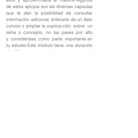
ellos y aprové-chalos al máximo.Algunos 
de estos apoyos son las diversas cápsulas 
que te dan la posibilidad de consultar 
información adicional, enterarte de un dato 
curioso o ampliar la explica-ción  sobre  un  
tema  o  concepto,  no  las  pases  por  alto  
y  considéralas  como  parte  importante en 
tu estudio.Este módulo tiene una duración 
de 65 horas, con un tiempo de estudio 
estimado para cada unidad como se 
muestra a continuación:
Si tu ritmo de trabajo es diferente, te 
sugerimos elabores tu propio cronograma 
y dispongas tú el tiempo de estudio de 
cada unidad. Ahora, ¡es tiempo de iniciar!