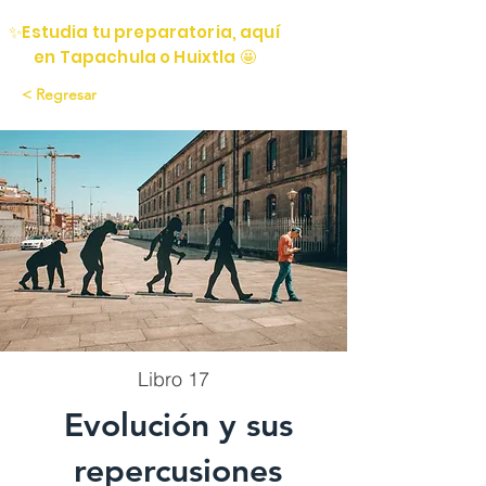
✨Estudia tu preparatoria, aquí
en Tapachula o Huixtla 🤩
< Regresar
Libro 17
Evolución y sus
repercusiones